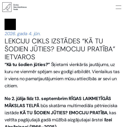
JAUNUMI
PROJEKTI
JAUNUMI
2026. gada 4. jūn.
MANTOJUMS
PROJEKTI
LEKCIJU CIKLS IZSTĀDES “KĀ TU 
KONTAKTI
MANTOJUMS
ŠODIEN JŪTIES? EMOCIJU PRATĪBA” 
KONTAKTI
IETVAROS
“Kā tu šodien jūties?”
 Šķietami vienkāršs jautājums, uz 
kuru ne vienmēr spējam sev godīgi atbildēt. Vienlaikus tas 
ir viens no pamatjautājumiem mūsu attiecībās ar sevi un 
citiem.
No 2. jūlija līdz 13. septembrim RĪGAS LAIKMETĪGĀS 
MĀKSLAS TELPĀ
 būs skatāma multimediāla pētnieciska 
izstāde 
KĀ TU ŠODIEN JŪTIES? EMOCIJU PRATĪBA
, kas 
veltīta pagājušajā gadā mūžībā aizgājušajai ārstei I
lzei 
Aizsilniecei (1966–2025)
.