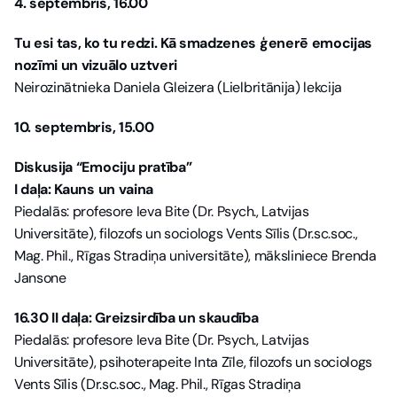
4. septembris, 16.00
Tu esi tas, ko tu redzi. Kā smadzenes ģenerē emocijas 
nozīmi un vizuālo uztveri
Neirozinātnieka Daniela Gleizera (Lielbritānija) lekcija
10. septembris, 15.00
Diskusija “Emociju pratība”
I daļa: Kauns un vaina
Piedalās: profesore Ieva Bite (Dr. Psych., Latvijas 
Universitāte), filozofs un sociologs Vents Sīlis (Dr.sc.soc., 
Mag. Phil., Rīgas Stradiņa universitāte), māksliniece Brenda 
Jansone
16.30 II daļa: Greizsirdība un skaudība
Piedalās: profesore Ieva Bite (Dr. Psych., Latvijas 
Universitāte), psihoterapeite Inta Zīle, filozofs un sociologs 
Vents Sīlis (Dr.sc.soc., Mag. Phil., Rīgas Stradiņa 