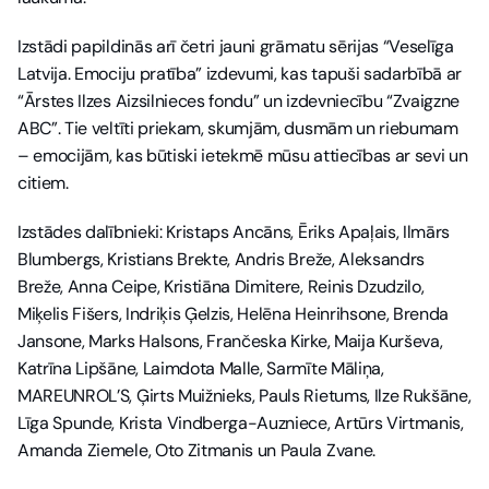
Izstādi papildinās arī četri jauni grāmatu sērijas “Veselīga 
Latvija. Emociju pratība” izdevumi, kas tapuši sadarbībā ar 
“Ārstes Ilzes Aizsilnieces fondu” un izdevniecību “Zvaigzne 
ABC”. Tie veltīti priekam, skumjām, dusmām un riebumam 
– emocijām, kas būtiski ietekmē mūsu attiecības ar sevi un 
citiem.
Izstādes dalībnieki: Kristaps Ancāns, Ēriks Apaļais, Ilmārs 
Blumbergs, Kristians Brekte, Andris Breže, Aleksandrs 
Breže, Anna Ceipe, Kristiāna Dimitere, Reinis Dzudzilo, 
Miķelis Fišers, Indriķis Ģelzis, Helēna Heinrihsone, Brenda 
Jansone, Marks Halsons, Frančeska Kirke, Maija Kurševa, 
Katrīna Lipšāne, Laimdota Malle, Sarmīte Māliņa, 
MAREUNROL’S, Ģirts Muižnieks, Pauls Rietums, Ilze Rukšāne, 
Līga Spunde, Krista Vindberga-Auzniece, Artūrs Virtmanis, 
Amanda Ziemele, Oto Zitmanis un Paula Zvane.