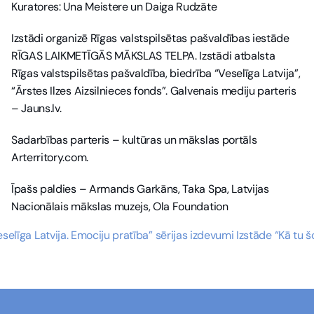
Kuratores: Una Meistere un Daiga Rudzāte
Izstādi organizē Rīgas valstspilsētas pašvaldības iestāde 
RĪGAS LAIKMETĪGĀS MĀKSLAS TELPA. Izstādi atbalsta 
Rīgas valstspilsētas pašvaldība, biedrība “Veselīga Latvija”, 
“Ārstes Ilzes Aizsilnieces fonds”. Galvenais mediju parteris 
– Jauns.lv.
Sadarbības parteris – kultūras un mākslas portāls 
Arterritory.com.
Īpašs paldies – Armands Garkāns, Taka Spa, Latvijas 
Nacionālais mākslas muzejs, Ola Foundation
“Veselīga Latvija. Emociju pratība” sērijas izdevumi 
Izstāde “Kā tu š