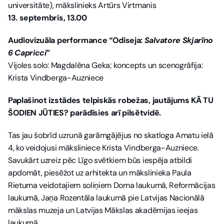
universitāte), mākslinieks Artūrs Virtmanis
13. septembris, 13.00
Audiovizuāla performance “Odiseja: 
Salvatore Skjarīno 
6 Capricci
”
Vijoles solo: Magdalēna Geka; koncepts un scenogrāfija: 
Krista Vindberga-Auzniece
Paplašinot izstādes telpiskās robežas, jautājums KĀ TU 
ŠODIEN JŪTIES? parādīsies arī pilsētvidē.
Tas jau šobrīd uzrunā garāmgājējus no skatloga Amatu ielā 
4, ko veidojusi māksliniece Krista Vindberga-Auzniece. 
Savukārt uzreiz pēc Līgo svētkiem būs iespēja atbildi 
apdomāt, piesēžot uz arhitekta un mākslinieka Paula 
Rietuma veidotajiem soliņiem Doma laukumā, Reformācijas 
laukumā, Jaņa Rozentāla laukumā pie Latvijas Nacionālā 
mākslas muzeja un Latvijas Mākslas akadēmijas ieejas 
laukumā.