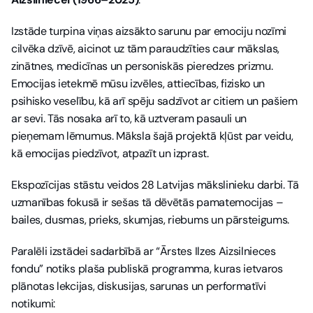
Izstāde turpina viņas aizsākto sarunu par emociju nozīmi 
cilvēka dzīvē, aicinot uz tām paraudzīties caur mākslas, 
zinātnes, medicīnas un personiskās pieredzes prizmu. 
Emocijas ietekmē mūsu izvēles, attiecības, fizisko un 
psihisko veselību, kā arī spēju sadzīvot ar citiem un pašiem 
ar sevi. Tās nosaka arī to, kā uztveram pasauli un 
pieņemam lēmumus. Māksla šajā projektā kļūst par veidu, 
kā emocijas piedzīvot, atpazīt un izprast.
Ekspozīcijas stāstu veidos 28 Latvijas mākslinieku darbi. Tā 
uzmanības fokusā ir sešas tā dēvētās pamatemocijas – 
bailes, dusmas, prieks, skumjas, riebums un pārsteigums.
Paralēli izstādei sadarbībā ar “Ārstes Ilzes Aizsilnieces 
fondu” notiks plaša publiskā programma, kuras ietvaros 
plānotas lekcijas, diskusijas, sarunas un performatīvi 
notikumi: