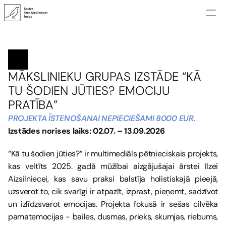
JAUNUMI
PROJEKTI
JAUNUMI
MANTOJUMS
PROJEKTI
MĀKSLINIEKU GRUPAS IZSTĀDE “KĀ 
KONTAKTI
MANTOJUMS
TU ŠODIEN JŪTIES? EMOCIJU 
KONTAKTI
PRATĪBA”
PROJEKTA ĪSTENOŠANAI NEPIECIEŠAMI 8000 EUR.
Izstādes norises laiks: 02.07. – 13.09.2026
“Kā tu šodien jūties?” ir multimediāls pētnieciskais projekts, 
kas veltīts 2025. gadā mūžībai aizgājušajai ārstei Ilzei 
Aizsilniecei, kas savu praksi balstīja holistiskajā pieejā, 
uzsverot to, cik svarīgi ir atpazīt, izprast, pieņemt, sadzīvot 
un izlīdzsvarot emocijas. Projekta fokusā ir sešas cilvēka 
pamatemocijas - bailes, dusmas, prieks, skumjas, riebums, 