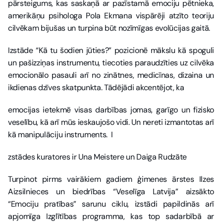
pārsteigums, kas saskaņā ar pazīstamā emociju pētnieka, 
amerikāņu psihologa Pola Ekmana vispārēji atzīto teoriju 
cilvēkam bijušas un turpina būt nozīmīgas evolūcijas gaitā. 
Izstāde “Kā tu šodien jūties?” pozicionē mākslu kā spoguli 
un pašizziņas instrumentu, tiecoties paraudzīties uz cilvēka 
emocionālo pasauli arī no zinātnes, medicīnas, dizaina un 
ikdienas dzīves skatpunkta. Tādējādi akcentējot, ka 
emocijas ietekmē visas darbības jomas, garīgo un fizisko 
veselību, kā arī mūs ieskaujošo vidi. Un nereti izmantotas arī 
kā manipulāciju instruments.  I
zstādes kuratores ir Una Meistere un Daiga Rudzāte
Turpinot pirms vairākiem gadiem ģimenes ārstes Ilzes 
Aizsilnieces un biedrības “Veselīga Latvija” aizsākto 
“Emociju pratības” sarunu ciklu, izstādi papildinās arī 
apjomīga Izglītības programma, kas top sadarbībā ar 